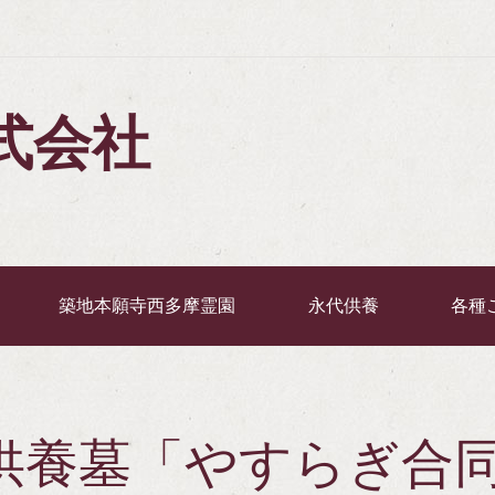
式会社
築地本願寺西多摩霊園
永代供養
各種
供養墓「やすらぎ合同