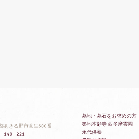
墓地・墓石をお求めの方
築地本願寺 西多摩霊園
都あきる野市菅生680番
永代供養
- 148 - 221