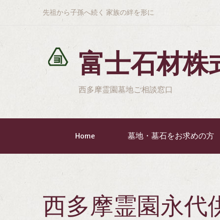
先祖から子孫へ続く 家族の絆を形に
富士石材株
西多摩霊園墓地ご相談窓口
Home
墓地・墓石をお求めの方
西多摩霊園永代