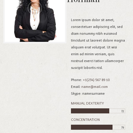
Lorem ipsum dolor sit amet,
consectetuer adipiscing elit, sed
diam nonummy nibh euismod
tincidunt ut laoreet dolore magna
aliquam erat volutpat. Ut wisi
enim ad minim veniam, quis
nostrud exerci tation ullamcorper
suscipit lobortis nisl.
Phone:
+1(234) 567 89 10
Email:
name@mail.com
Skype: namesurname
MANUAL DEXTERITY
72
CONCENTRATION
79