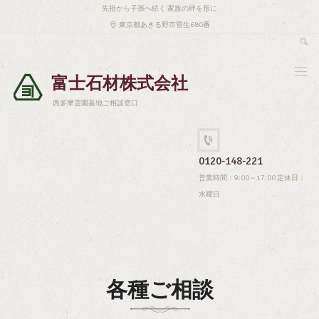
先祖から子孫へ続く 家族の絆を形に
東京都あきる野市菅生680番
富士石材株式会社
西多摩霊園墓地ご相談窓口
0120-148-221
営業時間：9:00～17:00 定休日：
水曜日
各種ご相談