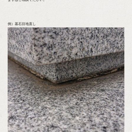
例）墓石目地直し